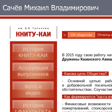
Об обществе
Отчеты 
История
КНИТУ-КАИ
В 2015 году свою работу н
Дружины Казанского Авиац
Ассоциация
выпускников
- Какова цель Общества?
- Основной целью рабо
и добровольной посильно
Фото и
обстоятельствах. Соучастие
видео
- Как формируются "касса 
- Финансовые возможности
История
пожертвований, спонсорск
I ФАКУЛЬТЕТА