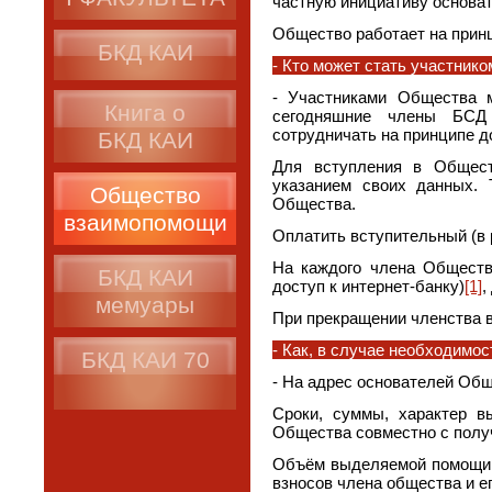
частную инициативу основа
Общество работает на принц
БКД КАИ
- Кто может стать участник
- Участниками Общества 
Книга о
сегодняшние члены БСД 
сотрудничать на принципе 
БКД КАИ
Для вступления в Общест
указанием своих данных.
Общество
Общества.
взаимопомощи
Оплатить вступительный (в р
На каждого члена Общества
БКД КАИ
доступ к интернет-банку)
[1]
,
мемуары
При прекращении членства 
- Как, в случае необходимо
БКД КАИ 70
- На адрес основателей Об
Сроки, суммы, характер 
Общества совместно с полу
Объём выделяемой помощи 
взносов члена общества и е