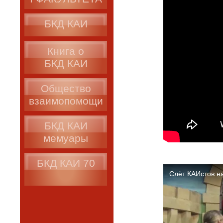
БКД КАИ
Книга о
БКД КАИ
Общество
взаимопомощи
БКД КАИ
мемуары
БКД КАИ 70