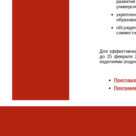
развития
универси
укреплен
образова
обсужден
совместн
Для эффективной
до 15 февраля 2
изделиями (изде
Приглаше
Программ