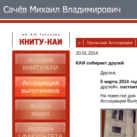
Уральская Ассоциация
20.01.2014
История
КАИ собирает друзей
КНИТУ-КАИ
Друзья,
5 марта 2014 го
Ассоциация
друзей»,
состои
выпускников
На повестке дня
Ассоциации Вып
Фото и
видео
История
I ФАКУЛЬТЕТА