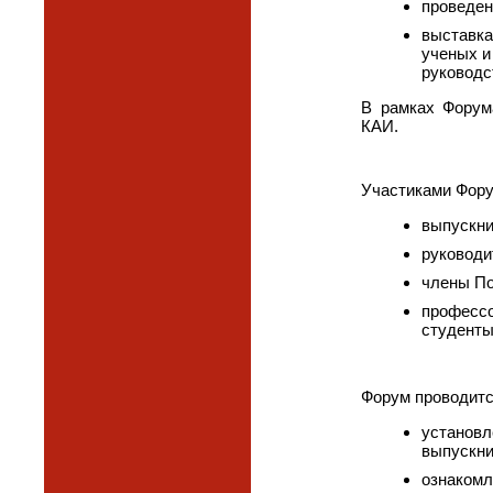
проведен
выставка
ученых и
руководс
В рамках Форум
КАИ.
Участиками Фору
выпускни
руководи
члены По
профессо
студенты
Форум проводитс
установл
выпускни
ознакомл