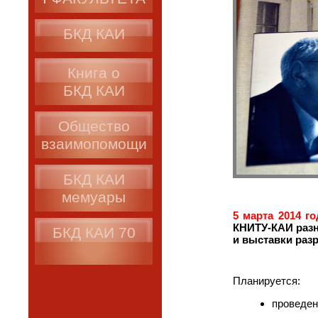
БКД КАИ
Книга о
БКД КАИ
Общество
взаимопомощи
БКД КАИ
мемуары
5 марта 2014 го
КНИТУ-КАИ разн
БКД КАИ 70
и выставки раз
Планируется:
проведен