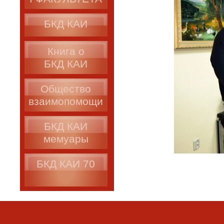
БКД КАИ
Книга о
БКД КАИ
Общество
взаимопомощи
БКД КАИ
мемуары
БКД КАИ 70