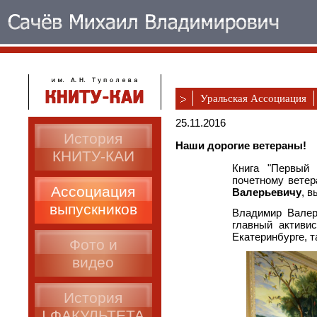
Уральская Ассоциация
25.11.2016
История
Наши дорогие ветераны!
КНИТУ-КАИ
Книга "Первый 
почетному вете
Ассоциация
Валерьевичу
, в
выпускников
Владимир Валер
главный активи
Екатеринбурге, т
Фото и
видео
История
I ФАКУЛЬТЕТА