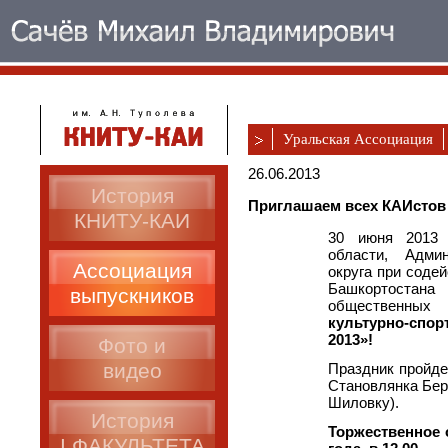
Уральская Ассоциация
26.06.2013
История
Приглашаем всех КАИстов 
КНИТУ-КАИ
30 июня 2013 
области, Админ
Ассоциация
округа при соде
Башкортостана
выпускников
общественных
культурно-сп
2013»!
Фото и
видео
Праздник пройде
Становлянка Бере
Шиловку).
История
Торжественное 
I ФАКУЛЬТЕТА