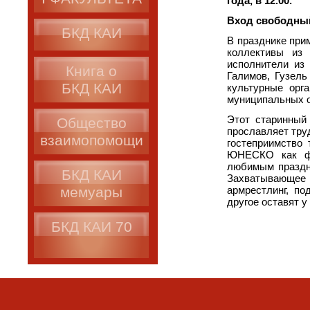
года, в 12.00.
Вход свободны
БКД КАИ
В празднике при
коллективы из 
исполнители из
Книга о
Галимов, Гузель
БКД КАИ
культурные орг
муниципальных о
Этот старинный
Общество
прославляет тру
взаимопомощи
гостеприимство 
ЮНЕСКО как фо
любимым праздн
БКД КАИ
Захватывающее
мемуары
армрестлинг, по
другое оставят 
БКД КАИ 70