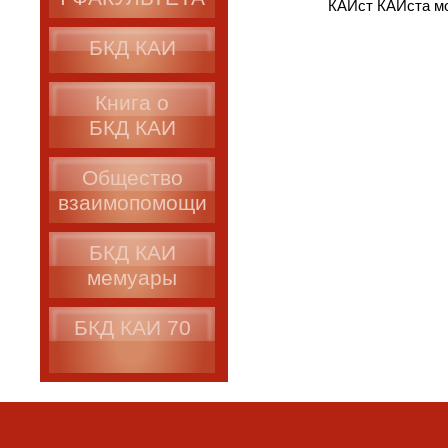
КАИст КАИста мо
БКД КАИ
Книга о
БКД КАИ
Общество
взаимопомощи
БКД КАИ
мемуары
БКД КАИ 70