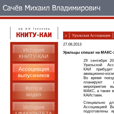
Уральская Ассоциация
27.08.2013
История
Уральцы спешат на МАКС-
КНИТУ-КАИ
29 сентября 20
Уральской Асс
Ассоциация
КАИ прибудет
авиационно-кос
выпускников
Во время поез
планируют п
мероприятия в
Фото и
МАКС, а также в
видео
КАИстами.
Специально дл
История
Ассоциацией В
подготовлены я
I ФАКУЛЬТЕТА