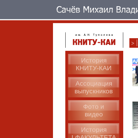
История
КНИТУ-КАИ
Ассоциация
выпускников
Фото и
видео
История
I ФАКУЛЬТЕТА