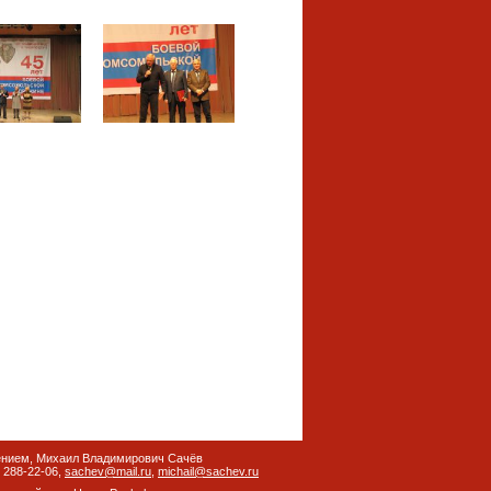
ением, Михаил Владимирович Сачёв
) 288-22-06,
sachev@mail.ru
,
michail@sachev.ru