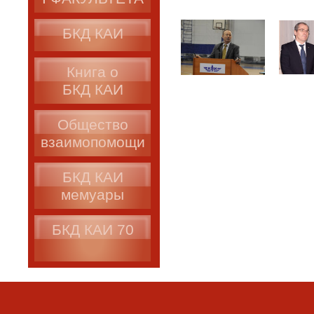
БКД КАИ
Книга о
БКД КАИ
Общество
взаимопомощи
БКД КАИ
мемуары
БКД КАИ 70