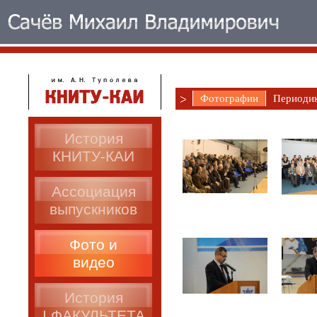
Фотографии
Периоди
История
КНИТУ-КАИ
Ассоциация
выпускников
Фото и
видео
История
I ФАКУЛЬТЕТА