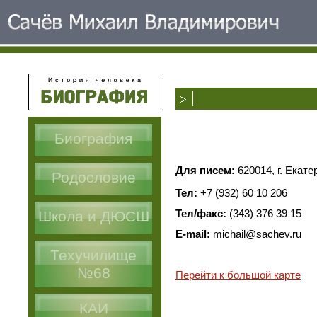
Биография
Для писем:
620014, г. Екате
Родословие
Тел:
+7 (932) 60 10 206
Тел/факс:
(343) 376 39 15
Школа и ДЮСШ
E-mail:
michail@sachev.ru
Техучилище
№68
Перейти к большой карте
КАИ