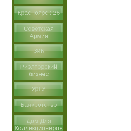
Красноярск-26
Советская
Армия
ЗиК
Риэлторский
бизнес
УрГУ
Банкротство
Дом Для
Коллекционеров