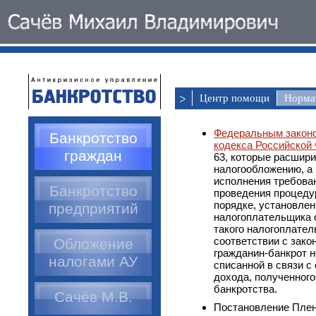
Центр помощи
Нормат
Федеральным законо
Банкротство
кодекса Российской 
граждан
63, которые расшир
налогообложению, а 
исполнения требова
Банкротство
проведения процедур
порядке, установлен
предприятий
налогоплательщика 
такого налогоплате
соответствии с зако
Обложение
гражданин-банкрот н
налогами АУ
списанной в связи с
дохода, полученног
банкротства.
Сачёв М.В.
Постановление Плен