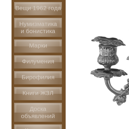
Вещи 1962 года
Нумизматика
и бонистика
Марки
Филумения
Бирофилия
Книги ЖЗЛ
Доска
объявлений