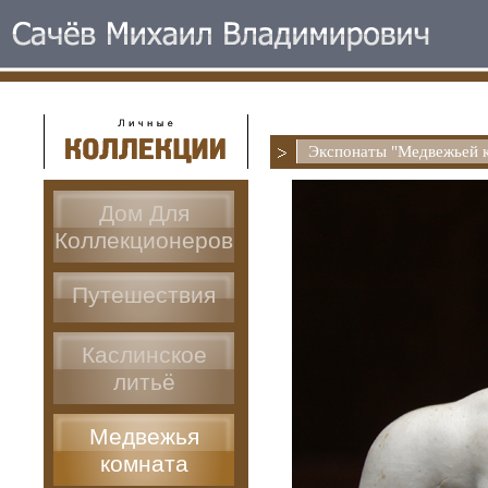
Экспонаты "Медвежьей 
Дом Для
Коллекционеров
Путешествия
Каслинское
литьё
Медвежья
комната