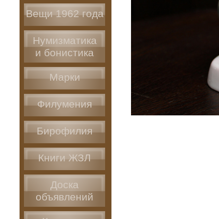
Вещи 1962 года
Нумизматика
и бонистика
Марки
Филумения
Бирофилия
Книги ЖЗЛ
Доска
объявлений