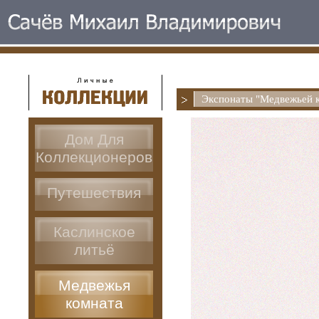
Экспонаты "Медвежьей 
Дом Для
Коллекционеров
Путешествия
Каслинское
литьё
Медвежья
комната