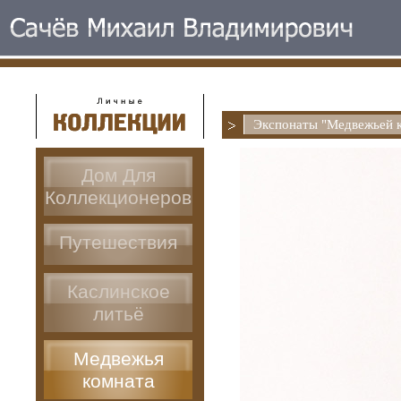
Экспонаты "Медвежьей 
Дом Для
Коллекционеров
Путешествия
Каслинское
литьё
Медвежья
комната