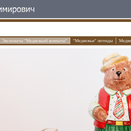
Экспонаты "Медвежьей комнаты"
"Медвежьи" легенды
Медве