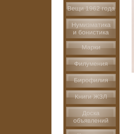
Вещи 1962 года
Нумизматика
и бонистика
Марки
Филумения
Бирофилия
Книги ЖЗЛ
Доска
объявлений